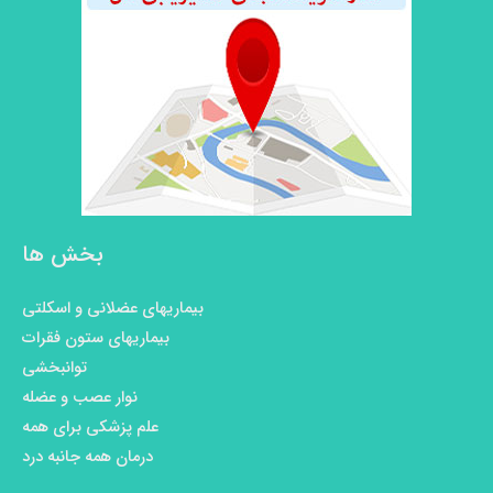
بخش ها
بیماریهای عضلانی و اسکلتی
بیماریهای ستون فقرات
توانبخشی
نوار عصب و عضله
علم پزشکی برای همه
درمان همه جانبه درد