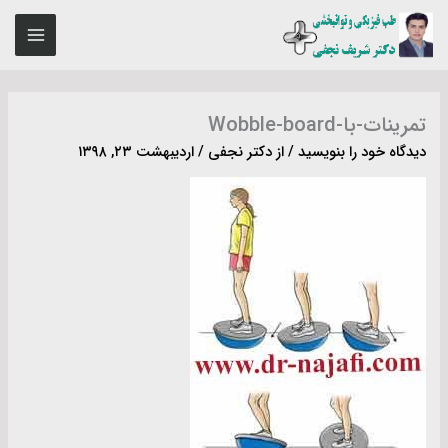
رش
MAIN
ه
ENU
حتوا
تمرینات-با-Wobble-board
دیدگاه‌ خود را بنویسید
/ از
دکتر نجفی
/
اردیبهشت ۲۳, ۱۳۹۸