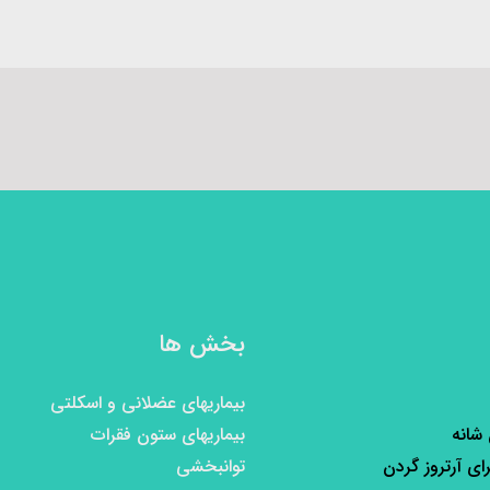
بخش ها
بیماریهای عضلانی و اسکلتی
 شانه
بیماریهای ستون فقرات
رای آرتروز گردن
توانبخشی