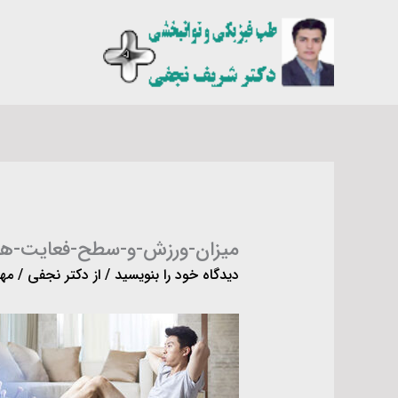
رش
ه
حتوا
میزان-ورزش-و-سطح-فعایت-ها
دیدگاه‌ خود را بنویسید
/ از
دکتر نجفی
/
مهر ۱۷, 