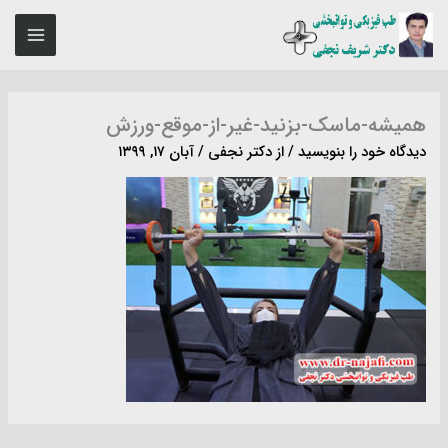
رش
MAIN
ه
ENU
حتوا
همیشه-ماسک-بزنید-غیر-از-موقع-ورزش
دیدگاه‌ خود را بنویسید
/ از
دکتر نجفی
/
آبان ۱۷, ۱۳۹۹