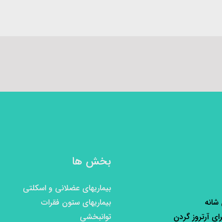
بخش ها
بیماریهای عضلانی و اسکلتی
 شانه
بیماریهای ستون فقرات
رای آرتروز گردن
توانبخشی