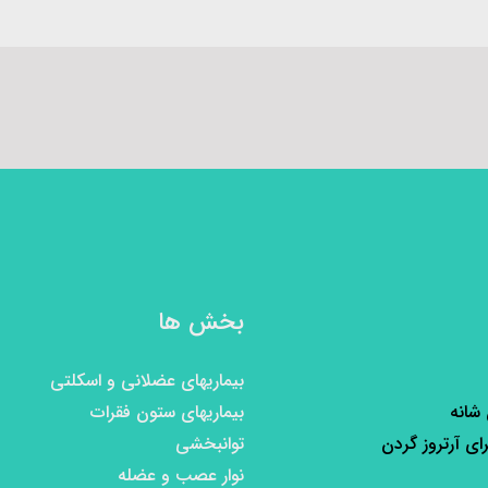
بخش ها
بیماریهای عضلانی و اسکلتی
 شانه
بیماریهای ستون فقرات
رای آرتروز گردن
توانبخشی
نوار عصب و عضله