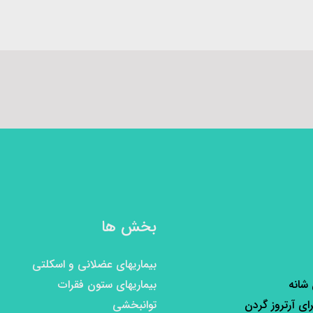
بخش ها
بیماریهای عضلانی و اسکلتی
 شانه
بیماریهای ستون فقرات
رای آرتروز گردن
توانبخشی