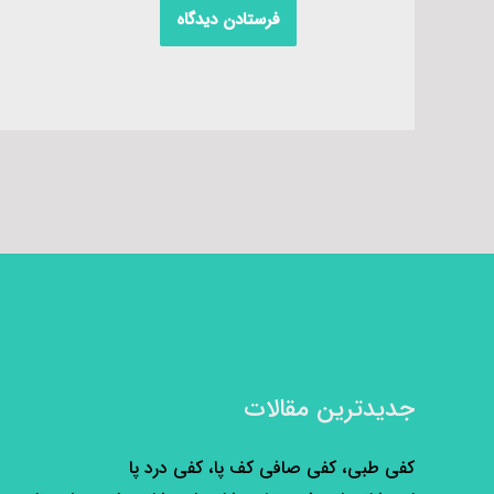
جدیدترین مقالات
کفی طبی، کفی صافی کف پا، کفی درد پا