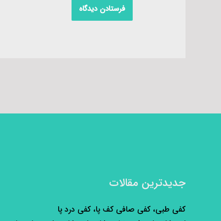
جدیدترین مقالات
کفی طبی، کفی صافی کف پا، کفی درد پا