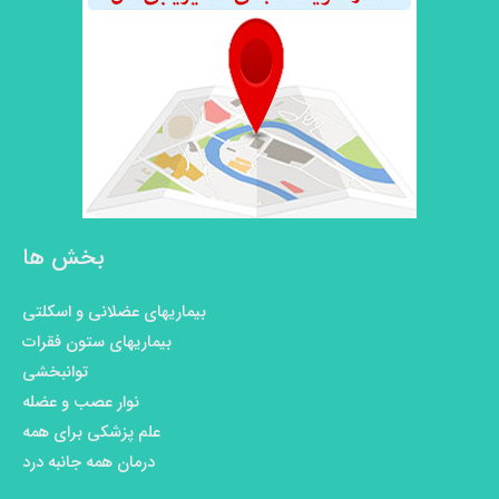
بخش ها
بیماریهای عضلانی و اسکلتی
بیماریهای ستون فقرات
توانبخشی
نوار عصب و عضله
علم پزشکی برای همه
درمان همه جانبه درد