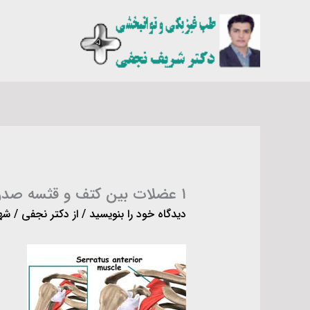
رش
ه
حتوا
۱ عضلات بین کتف و قثسه صدری
دیدگاه‌ خود را بنویسید
/ از
دکتر نجفی
/
شهریو