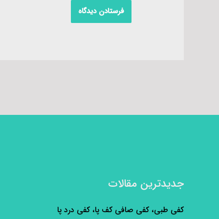
جدیدترین مقالات
کفی طبی، کفی صافی کف پا، کفی درد پا