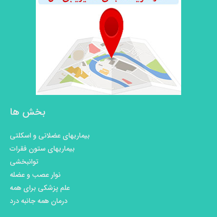
بخش ها
بیماریهای عضلانی و اسکلتی
بیماریهای ستون فقرات
توانبخشی
نوار عصب و عضله
علم پزشکی برای همه
درمان همه جانبه درد