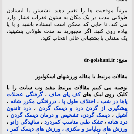
مرتباً موقعیت ها را تغییر دهید. نشستن یا ایستادن
طولانی مدت در یک مکان به ستون فقرات فشار وارد
می کند. تا جایی که ممکن است ایستاده باشید و یا یا
پیاده روی کنید. اگر مجبورید به مدت طولانی بنشینید،
یک صندلی با پشتیبانی عالی انتخاب کنید.
منبع: dr-golshani.ir
مقالات مرتبط با مقاله ورزشهای اسکولیوز
توصیه می کنیم مقالات مرتبط مفید وب سایت را با
کلیک روی لینک های
کف پای صاف
،
گرفتگی عضلات
پاها در شب
،
اختلاف طول پا
،
دررفتگی مکرر شانه
،
پیشگیری از گردن درد و دیسک گردن
،
درد تاندون
آشیل
،
دیسک گردن، تشخیص و درمان دیسک گردن
،
درد شانه
،
تشک طبی مناسب کمردرد
،
سائیدگی زانو
،
ورزش های ویلیامز و مکنزی ، ورزش های دیسک کمر ،