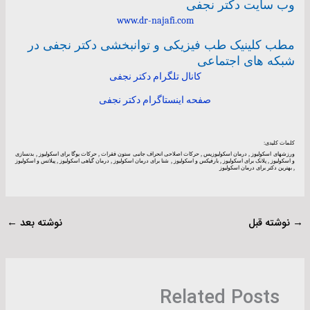
وب سایت دکتر نجفی
www.dr-najafi.com
مطب کلینیک طب فیزیکی و توانبخشی دکتر نجفی در
شبکه های اجتماعی
کانال تلگرام دکتر نجفی
صفحه اینستاگرام دکتر نجفی
کلمات کلیدی:
ورزشهای اسکولیوز , درمان اسکولیوزیس , حرکات اصلاحی انحراف جانبی ستون فقرات , حرکات یوگا برای اسکولیوز , بدنسازی
و اسکولیوز , پلانک برای اسکولیوز , بارفیکس و اسکولیوز , شنا برای درمان اسکولیوز , درمان گیاهی اسکولیوز , پیلاتس و اسکولیوز
, بهترین دکتر برای درمان اسکولیوز
→
نوشته قبل
نوشته بعد
←
Related Posts