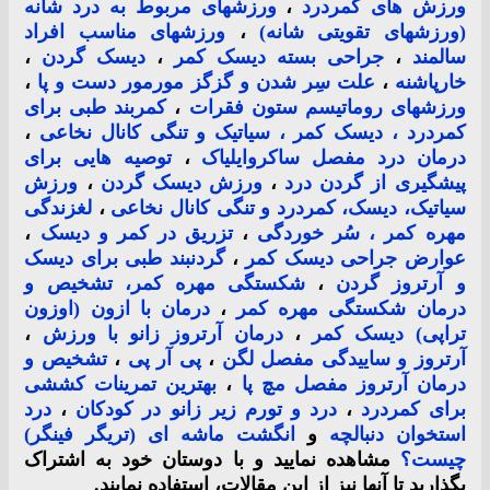
ورزش های کمردرد
،
ورزشهای مربوط به درد شانه
(ورزشهای تقویتی شانه)
،
ورزشهای مناسب افراد
سالمند
،
جراحی بسته دیسک کمر
،
دیسک گردن
،
خارپاشنه
،
علت سِر شدن و گزگز مورمور دست و پا
،
ورزشهای روماتیسم ستون فقرات
،
کمربند طبی برای
کمردرد ، دیسک کمر ، سیاتیک و تنگی کانال نخاعی
،
درمان درد مفصل ساکروایلیاک
،
توصیه هایی برای
پیشگیری از گردن درد
،
ورزش دیسک گردن
،
ورزش
سیاتیک، دیسک، کمردرد و تنگی کانال نخاعی
،
لغزندگی
مهره کمر ، سُر خوردگی
،
تزریق در کمر و دیسک
،
عوارض جراحی دیسک کمر
،
گردنبند طبی برای دیسک
و آرتروز گردن
،
شکستگی مهره کمر، تشخیص و
درمان شکستگی مهره کمر
،
درمان با ازون (اوزون
تراپی) دیسک کمر
،
درمان آرتروز زانو با ورزش
،
آرتروز و ساییدگی مفصل لگن
،
پی آر پی
،
تشخیص و
درمان آرتروز مفصل مچ پا
،
بهترین تمرینات کششی
برای کمردرد
،
درد و تورم زیر زانو در کودکان
،
درد
استخوان دنبالچه
و
انگشت ماشه ای (تریگر فینگر)
چیست؟
مشاهده نمایید و با دوستان خود به اشتراک
بگذارید تا آنها نیز از این مقالات، استفاده نمایند.