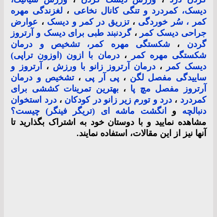
دیسک، کمردرد و تنگی کانال نخاعی
،
لغزندگی مهره
کمر ، سُر خوردگی
،
تزریق در کمر و دیسک
،
عوارض
جراحی دیسک کمر
،
گردنبند طبی برای دیسک و آرتروز
گردن
،
شکستگی مهره کمر، تشخیص و درمان
شکستگی مهره کمر
،
درمان با ازون (اوزون تراپی)
دیسک کمر
،
درمان آرتروز زانو با ورزش
،
آرتروز و
ساییدگی مفصل لگن
،
پی آر پی
،
تشخیص و درمان
آرتروز مفصل مچ پا
،
بهترین تمرینات کششی برای
کمردرد
،
درد و تورم زیر زانو در کودکان
،
درد استخوان
دنبالچه
و
انگشت ماشه ای (تریگر فینگر) چیست؟
مشاهده نمایید و با دوستان خود به اشتراک بگذارید تا
آنها نیز از این مقالات، استفاده نمایند.