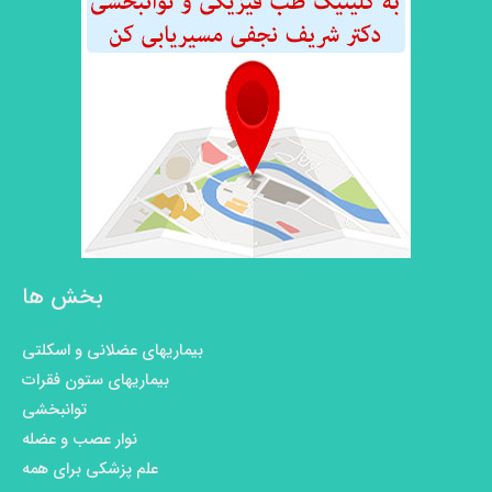
بخش ها
بیماریهای عضلانی و اسکلتی
بیماریهای ستون فقرات
توانبخشی
نوار عصب و عضله
علم پزشکی برای همه