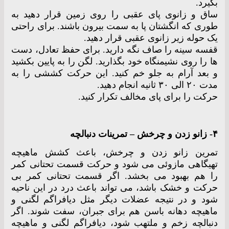
بگیرد.
ساق و زانوی پای عقبی را روی زمین قرار دهید به
طوری که انگشتان پا به سمت بیرون باشند. برای راحتی
یک حوله زیر زانوی عقبی قرار دهید.
قفسه سینه را صاف نگه دارید. برای حفظ تعادل، دست
ها را روی نشیمنگاه خود بگذارید. لگن را به پایین بکشید
و بعد آرام به جلو خم کنید. این حرکت کششی را به
مدت ۲۰ الی ۳۰ ثانیه انجام دهید.
حرکت را برای پای مخالف تکرار کنید.
۴- زانو زدن و چرخش – تمرینات دنبالچه
تمرین زانو زدن و چرخش، باعث کشش ماهیچه
تهیگاهی مازوئی می شود و حرکت قسمت تحتانی کمر
را هم بهبود می بخشد. اگر قسمت تحتانی کمر بی
حرکت و خشک باشد، می تواند باعث درد در این ناحیه
شود و در نتیجه عضلات دیگر مثل دیافراگم لگنی و
ماهیچه دهانه باسن هم برای جبران، سفت شوند. اگر
دنبالچه زخم و ملتهب شود، دیافراگم لگنی و ماهیچه