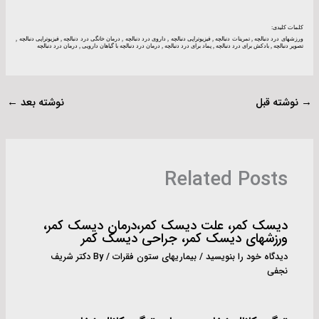
کلمات کلیدی:
ورزشهای درد دنبالچه , تمرینات دنبالچه , فیزیوتراپی دنبالچه , داروی درد دنبالچه , درمان خانگی درد دنبالچه , فیزیوتراپی دنبالچه ,
تصویر دنبالچه , بادکش برای درد دنبالچه , پماد برای درد دنبالچه , درمان درد دنبالچه با گیاهان دارویی , درمان درد دنبالچه
→
نوشته قبل
نوشته بعد
←
Related Posts
دیسک کمر، علت دیسک کمر،درمان دیسک کمر،
ورزشهای دیسک کمر، جراحی دیسک کمر
دیدگاه‌ خود را بنویسید
/
بیماریهای ستون فقرات
/ By
دکتر شریف
نجفی