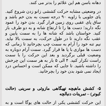
دهانه باسن هم این علائم را بدتر می کنند.
در وضعیتی مشابه حرکت کششی زانو زدن شروع کنید.
پای جلویی با زاویه ۹۰ درجه نسبت به بدن خم باشد و
ساق پای عقبی روی زمین قرار گیرد. بدن خود را عمود
نگه دارید؛ دست ها را تا ارتفاع شانه و به دو طرف باز
کنید. حواستان باشد که شانه ها را به سمت پایین و
عقب نگه دارید تا در طول حرکت، به سمت بالا نیاید.
نیم تنه خود را آرام به سمت چپ بچرخانید تا زمانی که
دست ها موازی با پا ها قرار گیرد. سمت آرام دوباره به
وضعیت قبلی برگردید و بعد این حرکت را با سمت
راست تکرار کنید. ۴ الی ۵ بار به هر سمت این چرخش
را داشته باشید. تا جایی که ممکن است و احساس درد
ایجاد نمی شود بدن خود را بچرخانید.
۵- کشش ماهیچه تهیگاهی مازوئی و سرینی (حالت
کبوتر) – تمرینات دنبالچه
این حرکت کششی یکی از حالت های یوگا است و به