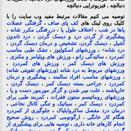
دنبالچه , فیزیوتراپی دنبالچه
توصیه می کنیم مقالات مرتبط مفید وب سایت را با
کلیک روی لینک های
کف پای صاف
،
گرفتگی عضلات
پاها در شب
،
اختلاف طول پا
،
دررفتگی مکرر شانه
،
پیشگیری از گردن درد و دیسک گردن
،
درد تاندون
آشیل
،
دیسک گردن، تشخیص و درمان دیسک گردن
،
درد شانه
> ،
ورزشهای اسکولیوز
،
تشک طبی مناسب
کمردرد
،
سائیدگی زانو
،
ورزش های ویلیامز و مکنزی ،
ورزش های دیسک کمر ، ورزش های کمردرد
،
ورزشهای مربوط به درد شانه (ورزشهای تقویتی شانه)
،
ورزشهای مناسب افراد سالمند
،
پیشگیری و درمان
کمردرد
،
جراحی بسته دیسک کمر
،
دیسک گردن
،
خارپاشنه
،
علت سِر شدن و گزگز مورمور دست و پا
،
ورزشهای روماتیسم ستون فقرات
،
کمربند طبی برای
کمردرد ، دیسک کمر ، سیاتیک و تنگی کانال نخاعی
،
درمان درد مفصل ساکروایلیاک
،
جلوگیری از کمردرد
هنگام کار خانگی ، ارگونومی کمردرد ، روش صحیح
انجام کارهای خانه داری
،
توصیه هایی برای پیشگیری از
گردن درد
،
ورزش دیسک گردن
،
ورزش سیاتیک،