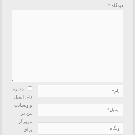
دیدگاه
*
نام*
ذخیره
نام، ایمیل
و وبسایت
ایمیل*
من در
مرورگر
وبگاه
برای