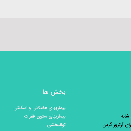
بخش ها
بیماریهای عضلانی و اسکلتی
 شانه
بیماریهای ستون فقرات
رای آرتروز گردن
توانبخشی