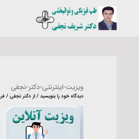
رش
ه
حتوا
ویزیت-اینترنتی-دکتر-نجفی
دیدگاه‌ خود را بنویسید
/ از
دکتر نجفی
/
فرورد