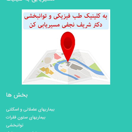
بخش ها
بیماریهای عضلانی و اسکلتی
بیماریهای ستون فقرات
توانبخشی