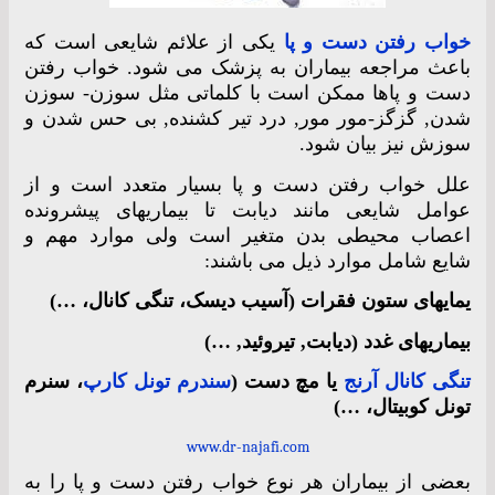
خواب رفتن دست و پا
یکی از علائم شایعی است که
باعث مراجعه بیماران به پزشک می شود. خواب رفتن
دست و پاها ممکن است با کلماتی مثل سوزن- سوزن
شدن, گزگز-مور مور, درد تیر کشنده, بی حس شدن و
سوزش نیز بیان شود.
علل خواب رفتن دست و پا بسیار متعدد است و از
عوامل شایعی مانند دیابت تا بیماریهای پیشرونده
اعصاب محیطی بدن متغیر است ولی موارد مهم و
شایع شامل موارد ذیل می باشند:
یمایهای ستون فقرات (آسیب دیسک، تنگی کانال، …)
بیماریهای غدد (دیابت, تیروئید, …)
تنگی کانال آرنج
یا مچ دست (
سندرم تونل کارپ
، سنرم
تونل کوبیتال، …)
www.dr-najafi.com
بعضی از بیماران هر نوع خواب رفتن دست و پا را به