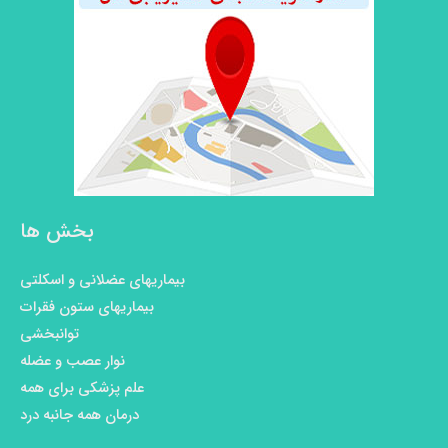
بخش ها
بیماریهای عضلانی و اسکلتی
بیماریهای ستون فقرات
توانبخشی
نوار عصب و عضله
علم پزشکی برای همه
درمان همه جانبه درد