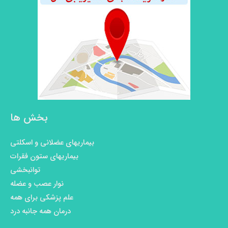
بخش ها
بیماریهای عضلانی و اسکلتی
بیماریهای ستون فقرات
توانبخشی
نوار عصب و عضله
علم پزشکی برای همه
درمان همه جانبه درد