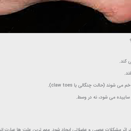
 کند.
تد.
وند (حالت چنگالی یا claw toes).
 ساییده می شود، نه در وسط.
در اثر مشکلات عصبی و عضلانی ایجاد شود. مهم ترین علت ها عبارت اند 