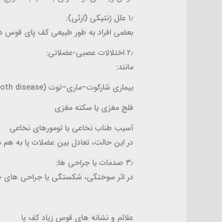
۱٫ علل ژنتیکی (ارثی):
بعضی افراد به طور طبیعی کف پای قوس دار
۲٫ اختلالات عصبی-عضلانی:
مانند:
بیماری شارکوت–ماری–توت (Charcot–Marie–Tooth disease)
فلج مغزی یا سکته مغزی
آسیب طناب نخاعی یا تومورهای نخاعی
در این حالت، تعادل بین عضلات پا به هم 
۳٫ صدمات یا جراحی ها:
در اثر سوختگی، شکستگی یا جراحی های 
علائم و نشانه های قوس زیاد کف پا