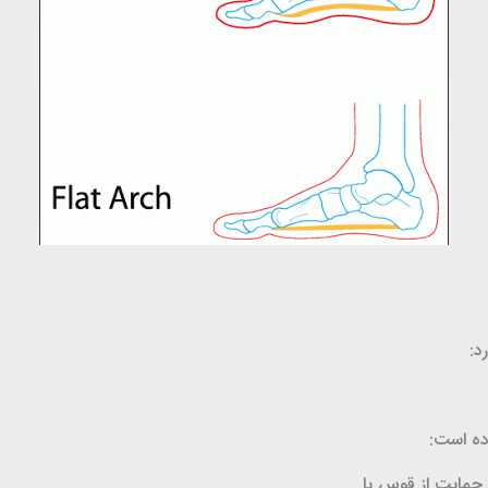
د:
ده است:
حمایت از قوس پا