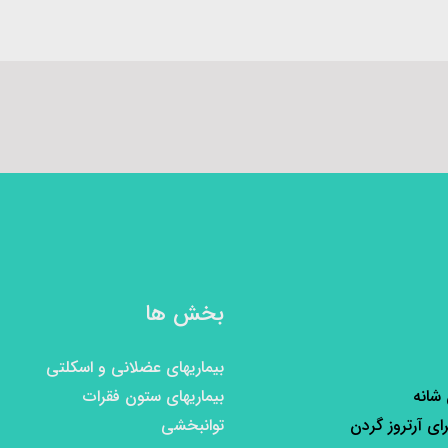
بخش ها
بیماریهای عضلانی و اسکلتی
 شانه
بیماریهای ستون فقرات
رای آرتروز گردن
توانبخشی