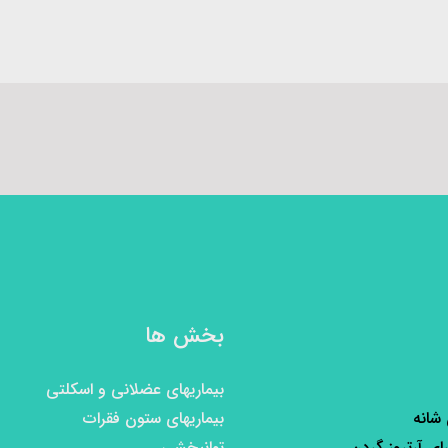
بخش ها
بیماریهای عضلانی و اسکلتی
 شانه
بیماریهای ستون فقرات
رای آرتروز گردن
توانبخشی