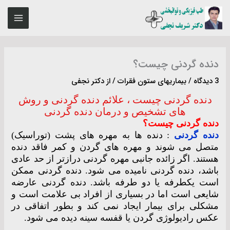
رش
MAIN
ه
ENU
حتوا
دنده گردنی چیست؟
3 دیدگاه
/
بیماریهای ستون فقرات
/ از
دکتر نجفی
دنده گردنی چیست ، علائم دنده گردنی و روش
های تشخیص و درمان دنده گردنی
دنده گردنی چیست؟
دنده گردنی
: دنده ها به مهره های پشت (توراسیک)
متصل می شوند و مهره های گردن و کمر فاقد دنده
هستند. اگر زائده جانبی مهره گردنی درازتر از حد عادی
باشد، دنده گردنی نامیده می شود. دنده گردنی ممکن
است یکطرفه یا دو طرفه باشد. دنده گردنی عارضه
شایعی است اما در بسیاری از افراد بی علامت است و
مشکلی برای بیمار ایجاد نمی کند و بطور اتفاقی در
عکس رادیولوژی گردن یا قفسه سینه دیده می شود.