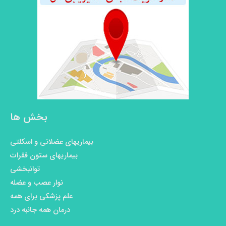
بخش ها
بیماریهای عضلانی و اسکلتی
بیماریهای ستون فقرات
توانبخشی
نوار عصب و عضله
علم پزشکی برای همه
درمان همه جانبه درد